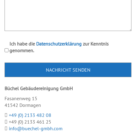
Ich habe die
Datenschutzerklärung
zur Kenntnis
genommen.
Bitte
lasse
dieses
Feld
Büchel Gebäudereinigung GmbH
leer.
Fasanenweg 15
41542 Dormagen
+49 (0) 2133 482 08
+49 (0) 2133 461 25
info@buechel-gmbh.com