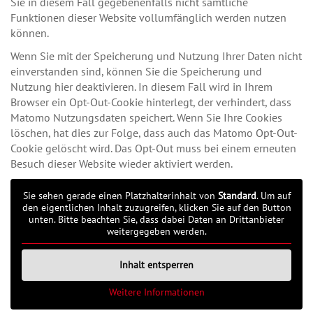
Sie in diesem Fall gegebenenfalls nicht sämtliche
Funktionen dieser Website vollumfänglich werden nutzen
können.
Wenn Sie mit der Speicherung und Nutzung Ihrer Daten nicht
einverstanden sind, können Sie die Speicherung und
Nutzung hier deaktivieren. In diesem Fall wird in Ihrem
Browser ein Opt-Out-Cookie hinterlegt, der verhindert, dass
Matomo Nutzungsdaten speichert. Wenn Sie Ihre Cookies
löschen, hat dies zur Folge, dass auch das Matomo Opt-Out-
Cookie gelöscht wird. Das Opt-Out muss bei einem erneuten
Besuch dieser Website wieder aktiviert werden.
Sie sehen gerade einen Platzhalterinhalt von
Standard
. Um auf
den eigentlichen Inhalt zuzugreifen, klicken Sie auf den Button
unten. Bitte beachten Sie, dass dabei Daten an Drittanbieter
weitergegeben werden.
Inhalt entsperren
Weitere Informationen